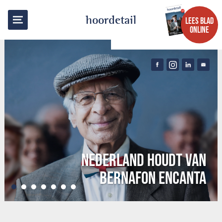
hoordetail
LEES BLAD
ONLINE
NEDERLAND HOUDT VAN
BERNAFON ENCANTA
•
•
•
•
•
•
•