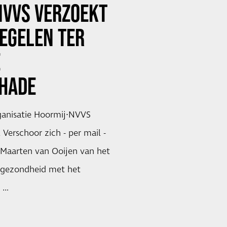
NVVS VERZOEKT
EGELEN TER
E
HADE
ganisatie Hoormij∙NVVS
 Verschoor zich - per mail -
s Maarten van Ooijen van het
ksgezondheid met het
 …