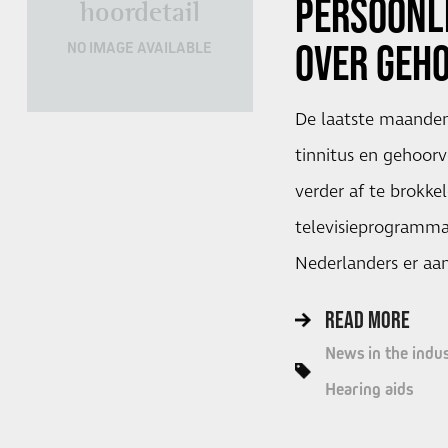
PERSOONL
hoordetail
OVER
GEHO
NO IMAGE AVAILABLE
De laatste maanden
tinnitus en gehoorv
verder af te brokke
televisieprogramma
Nederlanders er aa
READ MORE
News in the indu
Hearing aids