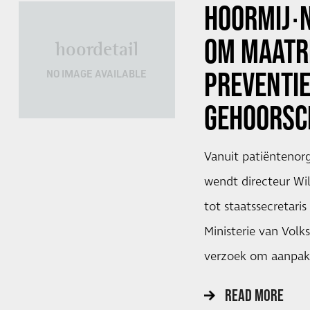
HOORMIJ∙
OM MAATR
hoordetail
PREVENTI
NO IMAGE AVAILABLE
GEHOORSC
Vanuit patiëntenor
wendt directeur Wil
tot staatssecretari
Ministerie van Vol
verzoek om aanpak
READ MORE