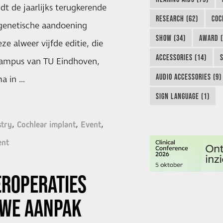
t de jaarlijks terugkerende
RESEARCH (62)
COC
genetische aandoening
SHOW (34)
AWARD (
ze alweer vijfde editie, die
ACCESSORIES (14)
campus van TU Eindhoven,
AUDIO ACCESSORIES (9)
a in …
SIGN LANGUAGE (1)
stry
Cochlear implant
Event
ent
EROPERATIES
UWE AANPAK