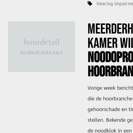
Hearing impairm
MEERDERH
KAMER
WIL
hoordetail
NOODOPRO
NO IMAGE AVAILABLE
HOORBRA
Vorige week berich
die de hoorbranch
gehoorschade en ti
stellen. Bekende ge
de noodklok in een