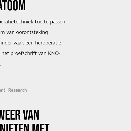
ATOOM
eratietechniek toe te passen
rm van oorontsteking
inder vaak een heroperatie
t het proefschrift van KNO-
…
ent
Research
WEER VAN
NIETEN MET