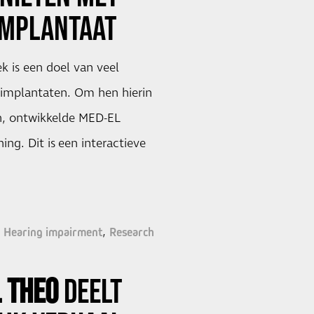
IMPLANTAAT
k is een doel van veel
rimplantaten. Om hen hierin
, ontwikkelde MED-EL
ing. Dit is een interactieve
Hearing impairment
Research
L THEO
DEELT