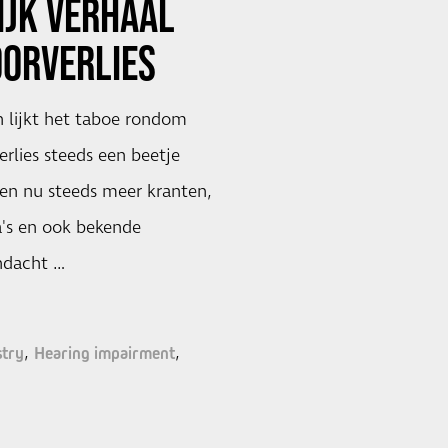
IJK VERHAAL
ORVERLIES
 lijkt het taboe rondom
erlies steeds een beetje
len nu steeds meer kranten,
's en ook bekende
ndacht …
stry
Hearing impairment