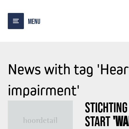
News with tag 'Hear
impairment'
STICHTING
START
'WA
hoordetail