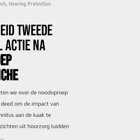
ent
Hearing Protection
EID
TWEEDE
 ACTIE NA
EP
NCHE
tten we over de noodoproep
e deed om de impact van
nnitus aan de kaak te
zichten uit hoorzorg luidden
 …