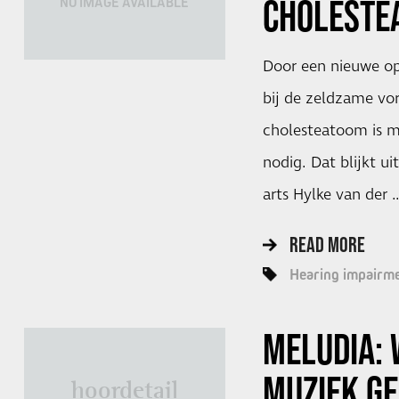
CHOLESTE
NO IMAGE AVAILABLE
Door een nieuwe op
bij de zeldzame vo
cholesteatoom is m
nodig. Dat blijkt ui
arts Hylke van der 
READ MORE
Hearing impairm
MELUDIA:
MUZIEK GE
hoordetail