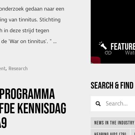
 onderzoek gedaan naar een
ing van tinnitus. Stichting
h in deze strijd tegen
 de 'War on tinnitus'. " …
FEATUR
ent
Research
SEARCH & FIND
T PROGRAMMA
JFDE
KENNISDAG
A9
NEWS IN THE INDUSTRY
HEARING AIDS (79)