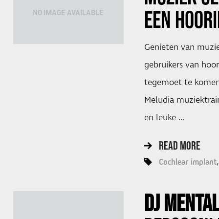
EEN HOOR
NO IMAGE AVAILABLE
Genieten van muzie
gebruikers van hoo
tegemoet te komen
Meludia muziektrain
en leuke …
READ MORE
Cochlear implant
DJ MENTA