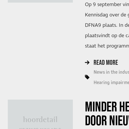
Op 9 september vind
Kennisdag over de 
DFNA9 plaats. In de
plaatsvindt op de 
staat het programm
READ MORE
News in the indu
Hearing impairm
MINDER H
DOOR NIE
hoordetail