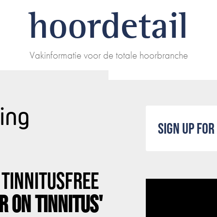
hoordetail
Vakinformatie voor de totale hoorbranche
ing
SIGN UP FO
 TINNITUSFREE
R ON TINNITUS'