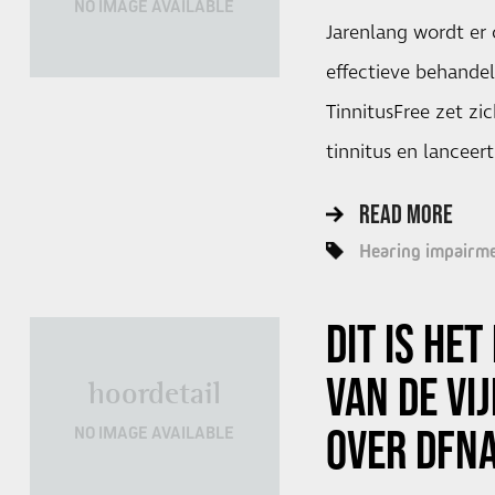
NO IMAGE AVAILABLE
Jarenlang wordt er
effectieve behandel
TinnitusFree zet zic
tinnitus en lanceert
READ MORE
Hearing impairm
DIT IS HE
VAN DE VI
hoordetail
OVER DFN
NO IMAGE AVAILABLE