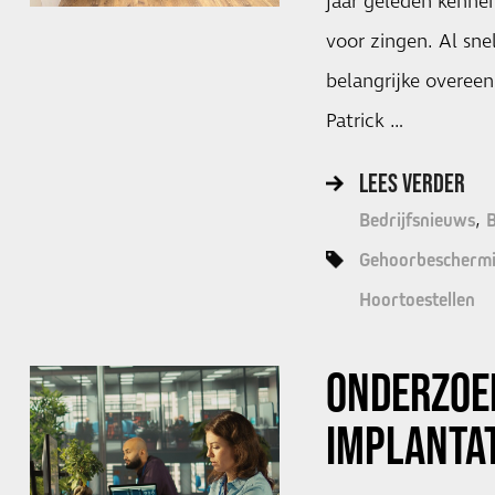
jaar geleden kennen
voor zingen. Al sne
belangrijke overee
Patrick …
LEES VERDER
Bedrijfsnieuws
Gehoorbescherm
Hoortoestellen
ONDERZOE
IMPLANTA