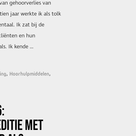
van gehoorverlies van
tien jaar werkte ik als tolk
taal. Ik zat bij de
cliënten en hun
ls. Ik kende …
ing
Hoorhulpmiddelen
:
DITIE MET