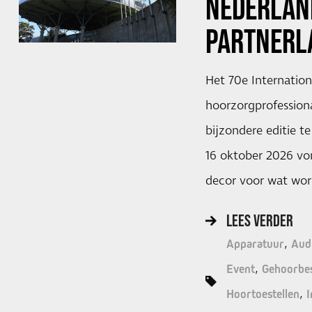
NEDERLAN
PARTNERL
Het 70e Internatio
hoorzorgprofessiona
bijzondere editie t
16 oktober 2026 v
decor voor wat wor
LEES VERDER
Apparatuur
Aud
Event
Gehoorbe
Hoortoestellen
I