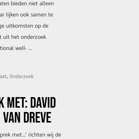
ten bieden niet alleen
ar lijken ook samen te
ge uitkomsten op de
kt uit het onderzoek
ional well- …
aat
Onderzoek
K MET: DAVID
 VAN DREVE
sprek met…’ richten wij de