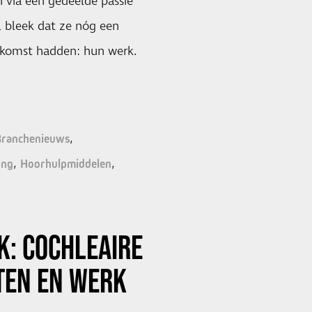
 via een gedeelde passie
l bleek dat ze nóg een
nkomst hadden: hun werk.
Branchenieuws
ing
Hoorhulpmiddelen
K: COCHLEAIRE
TEN EN WERK