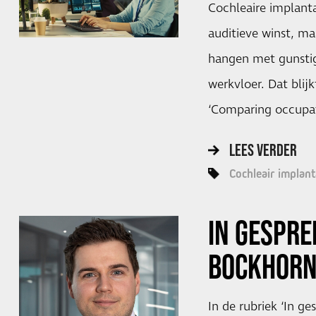
Cochleaire implanta
auditieve winst, ma
hangen met gunsti
werkvloer. Dat blij
‘Comparing occupat
LEES VERDER
Cochleair implant
IN GESPRE
BOCKHORN
In de rubriek ‘In ge