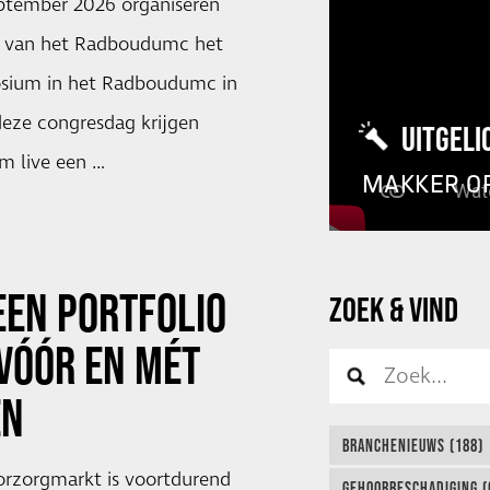
ptember 2026 organiseren
t van het Radboudumc het
osium in het Radboudumc in
deze congresdag krijgen
UITGELI
m live een …
MAKKER O
EEN PORTFOLIO
ZOEK & VIND
VÓÓR EN MÉT
EN
BRANCHENIEUWS (188)
rzorgmarkt is voortdurend
GEHOORBESCHADIGING (