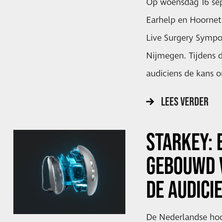
Op woensdag 16 se
Earhelp en Hoorne
Live Surgery Symp
Nijmegen. Tijdens 
audiciens de kans o
LEES VERDER
STARKEY: 
GEBOUWD 
DE AUDICI
De Nederlandse hoo