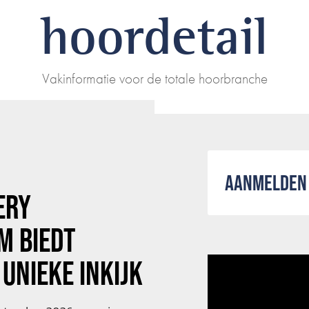
hoordetail
Vakinformatie voor de totale hoorbranche
AANMELDEN 
ERY
M BIEDT
 UNIEKE INKIJK