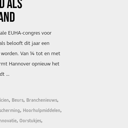
D ALS
AND
nale EUHA-congres voor
ls belooft dit jaar een
e worden. Van 14 tot en met
ormt Hannover opnieuw het
dt …
icien
Beurs
Branchenieuws
scherming
Hoorhulpmiddelen
nnovatie
Oorstukjes