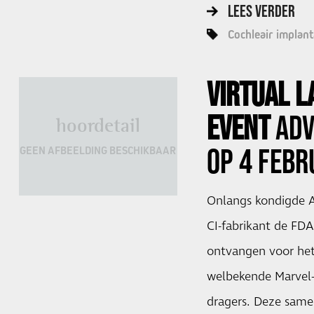
LEES VERDER
Cochleair implant
VIRTUAL 
EVENT
ADV
hoordetail
OP 4 FEBR
GEEN AFBEELDING BESCHIKBAAR
Onlangs kondigde A
CI-fabrikant de FD
ontvangen voor het
welbekende Marvel-
dragers. Deze sam