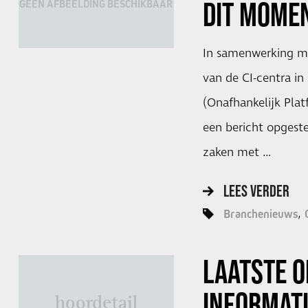
DIT MOME
GEEN AFBEELDING BESCHIKBAAR
In samenwerking me
van de CI-centra in
(Onafhankelijk Plat
een bericht opgeste
zaken met …
LEES VERDER
Branchenieuws
LAATSTE O
INFORMAT
hoordetail