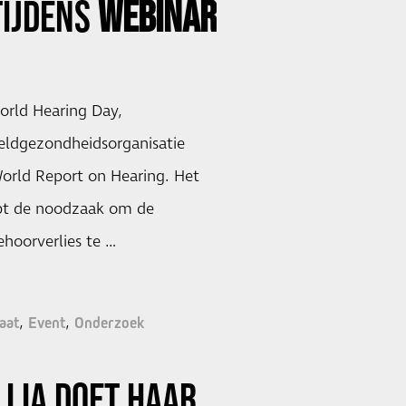
TIJDENS
WEBINAR
orld Hearing Day,
eldgezondheidsorganisatie
orld Report on Hearing. Het
pt de noodzaak om de
hoorverlies te …
aat
Event
Onderzoek
 LIA DOET HAAR