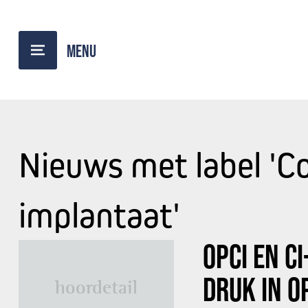
Nieuws met label 'Co
implantaat'
OPCI EN C
DRUK IN O
hoordetail