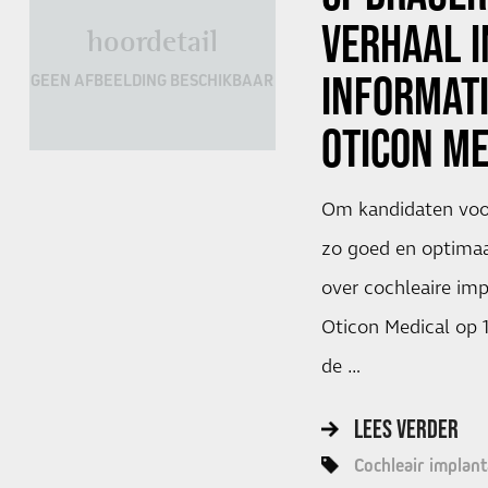
VERHAAL I
hoordetail
INFORMAT
GEEN AFBEELDING BESCHIKBAAR
OTICON ME
Om kandidaten voor
zo goed en optimaa
over cochleaire imp
Oticon Medical op 
de …
LEES VERDER
Cochleair implant