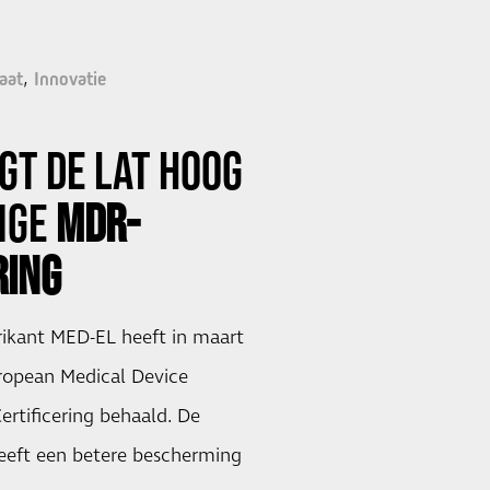
aat
Innovatie
GT DE LAT HOOG
NGE
MDR-
RING
ikant MED-EL heeft in maart
ropean Medical Device
rtificering behaald. De
heeft een betere bescherming