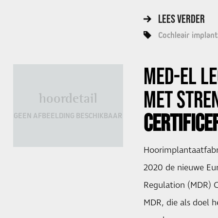
LEES VERDER
Cochleair implant
MED-EL
LE
MET STRE
hoordetail
CERTIFICE
GEEN AFBEELDING BESCHIKBAAR
Hoorimplantaatfabr
2020 de nieuwe Eu
Regulation (MDR) Ce
MDR, die als doel 