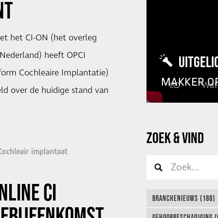
NT
t het CI-ON (het overleg
 Nederland) heeft OPCI
UITGELI
form Cochleaire Implantatie)
MAKKER O
ld over de huidige stand van
ZOEK & VIND
Cochleair implantaat
NLINE CI
BRANCHENIEUWS (188)
IEBIJEENKOMST
GEHOORBESCHADIGING (