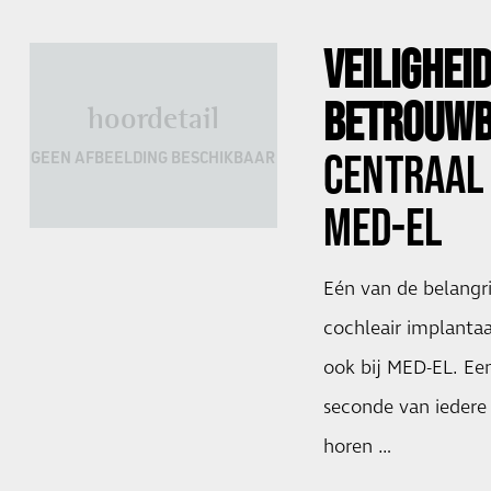
VEILIGHEI
BETROUWB
hoordetail
CENTRAAL 
GEEN AFBEELDING BESCHIKBAAR
MED-EL
Eén van de belangri
cochleair implantaa
ook bij MED-EL. Een
seconde van iedere 
horen …