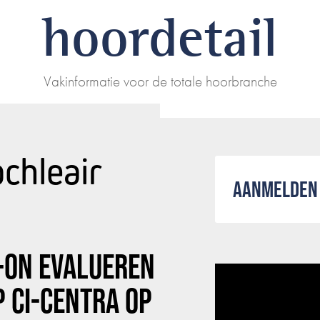
hoordetail
Vakinformatie voor de totale hoorbranche
chleair
AANMELDEN 
I-ON
EVALUEREN
P CI-CENTRA OP