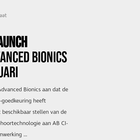
aat
LAUNCH
ANCED BIONICS
UARI
dvanced Bionics aan dat de
A-goedkeuring heeft
 beschikbaar stellen van de
hoortechnologie aan AB CI-
enwerking …