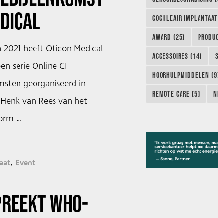
DICAL
COCHLEAIR IMPLANTAAT
AWARD (25)
PRODUC
n 2021 heeft Oticon Medical
ACCESSOIRES (14)
en serie Online CI
HOORHULPMIDDELEN (9
msten georganiseerd in
REMOTE CARE (5)
N
Henk van Rees van het
form …
aat
Event
REEKT WHO-