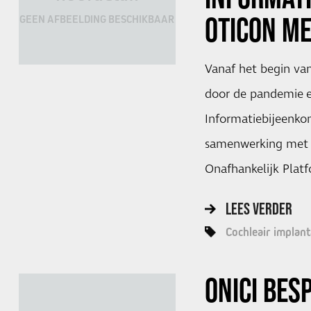
OTICON ME
GEEN AFBEELDING BESCHIKBAAR
Vanaf het begin va
door de pandemie e
Informatiebijeenko
samenwerking met 
Onafhankelijk Plat
LEES VERDER
Cochleair implant
ONICI
BESP