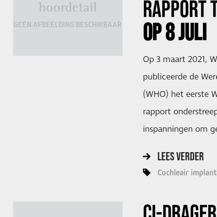
RAPPORT 
hoordetail
OP 8 JULI
GEEN AFBEELDING BESCHIKBAAR
Op 3 maart 2021, W
publiceerde de Wer
(WHO) het eerste W
rapport onderstree
inspanningen om ge
LEES VERDER
Cochleair implant
CI-DRAGER