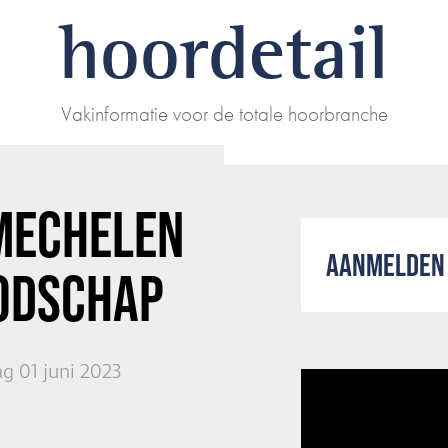
hoordetail
Vakinformatie voor de totale hoorbranche
MECHELEN
AANMELDEN 
OODSCHAP
g 01 juni 2023