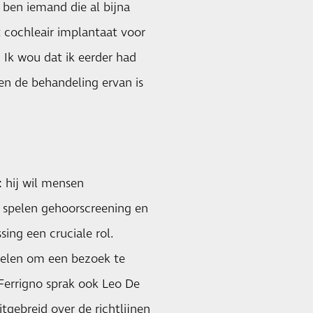
 ben iemand die al bijna
it cochleair implantaat voor
 Ik wou dat ik eerder had
en de behandeling ervan is
: hij wil mensen
 spelen gehoorscreening en
ing een cruciale rol.
helen om een bezoek te
 Ferrigno sprak ook Leo De
tgebreid over de richtlijnen