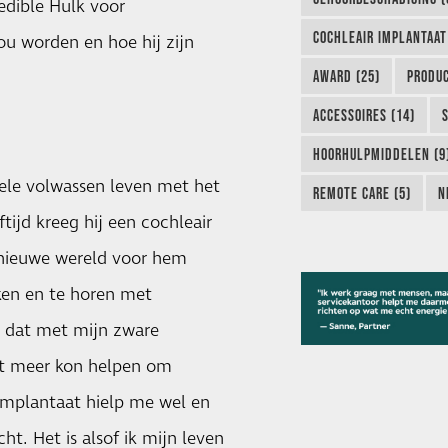
edible Hulk voor
COCHLEAIR IMPLANTAAT
ou worden en hoe hij zijn
AWARD (25)
PRODUC
ACCESSOIRES (14)
HOORHULPMIDDELEN (9
hele volwassen leven met het
REMOTE CARE (5)
N
tijd kreeg hij een cochleair
n nieuwe wereld voor hem
ken en te horen met
ik dat met mijn zware
iet meer kon helpen om
 implantaat hielp me wel en
t. Het is alsof ik mijn leven