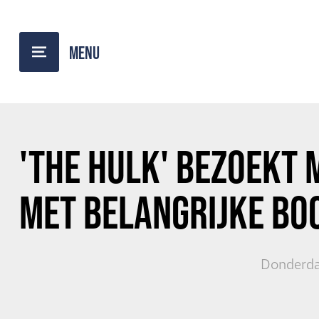
TERUG NAAR OVERZICHT
'THE HULK'
BEZOEKT 
MET BELANGRIJKE B
Donderda