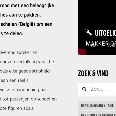
rond met een belangrijke
ies aan te pakken.
echelen (België) om een
UITGELI
s te delen.
MAKKER O
tiverend spreker en
oor zijn vertolking van The
oals elke goede stripheld
ZOEK & VIND
 aan een reeks
wel zijn aandoening pas
e tot pesterijen op school en
BRANCHENIEUWS (188)
ote figuren zoals
GEHOORBESCHADIGING (