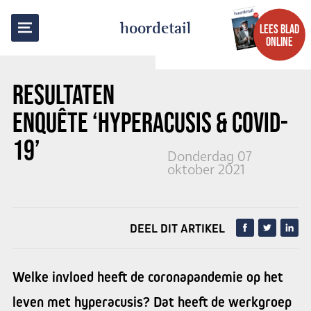
TERUG NAAR OVERZICHT
hoordetail
LEES BLAD
ONLINE
RESULTATEN
ENQUÊTE
‘HYPERACUSIS & COVID-
19’
Donderdag 07
oktober 2021
DEEL DIT ARTIKEL
Welke invloed heeft de coronapandemie op het
leven met hyperacusis? Dat heeft de werkgroep