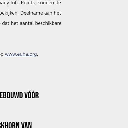
pany Info Points, kunnen de
 bekijken. Deelname aan het
e dat het aantal beschikbare
 op
www.euha.org
.
GEBOUWD VÓÓR
OCKHORN VAN