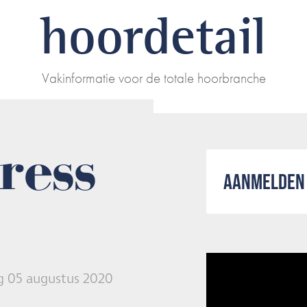
hoordetail
Vakinformatie voor de totale hoorbranche
ress
AANMELDEN 
 05 augustus 2020