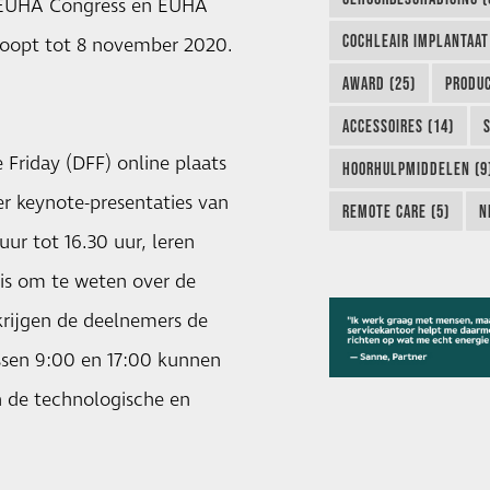
al EUHA Congress en EUHA
COCHLEAIR IMPLANTAAT
loopt tot 8 november 2020.
AWARD (25)
PRODUC
ACCESSOIRES (14)
 Friday (DFF) online plaats
HOORHULPMIDDELEN (9
er keynote-presentaties van
REMOTE CARE (5)
N
ur tot 16.30 uur, leren
 is om te weten over de
krijgen de deelnemers de
ussen 9:00 en 17:00 kunnen
n de technologische en