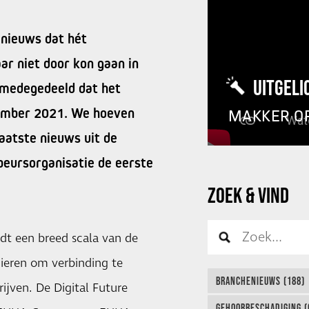
 nieuws dat hét
aar niet door kon gaan in
UITGELI
 medegedeeld dat het
tember 2021. We hoeven
MAKKER O
laatste nieuws uit de
eursorganisatie de eerste
ZOEK & VIND
dt een breed scala van de
nieren om verbinding te
BRANCHENIEUWS (188)
jven. De Digital Future
GEHOORBESCHADIGING (