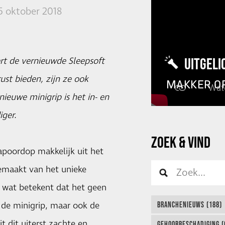
5 oktober 2018
UITGELI
rt de vernieuwde Sleepsoft
st bieden, zijn ze ook
MAKKER O
ieuwe minigrip is het in- en
ger.
ZOEK & VIND
apoordop makkelijk uit het
 gemaakt van het unieke
 wat betekent dat het geen
en de minigrip, maar ook de
BRANCHENIEUWS (188)
it dit uiterst zachte en
GEHOORBESCHADIGING (