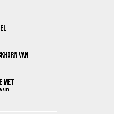
HEL
OCKHORN VAN
E MET
AND