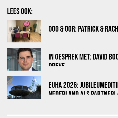
LEES OOK:
OOG & OOR: PATRICK & RAC
IN GESPREK MET: DAVID B
DREVE
EUHA 2026: JUBILEUMEDITI
NEDERLAND ALS PARTNERL