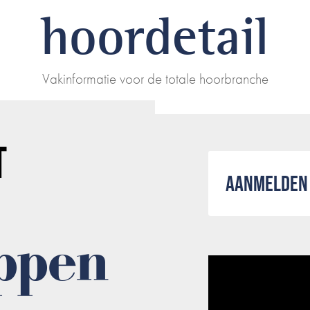
hoordetail
Vakinformatie voor de totale hoorbranche
T
AANMELDEN 
ppen