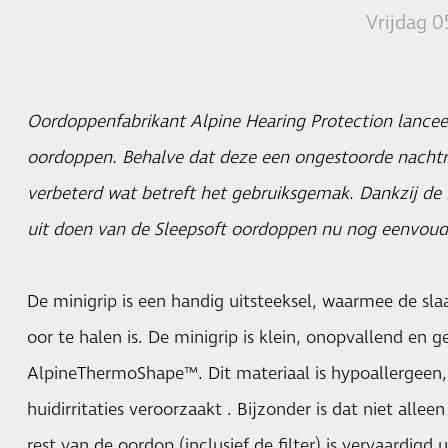
Vrijdag 0
Oordoppenfabrikant Alpine Hearing Protection lancee
oordoppen. Behalve dat deze een ongestoorde nachtru
verbeterd wat betreft het gebruiksgemak. Dankzij de n
uit doen van de Sleepsoft oordoppen nu nog eenvoudi
De minigrip is een handig uitsteeksel, waarmee de sla
oor te halen is. De minigrip is klein, onopvallend en
AlpineThermoShape™. Dit materiaal is hypoallergeen,
huidirritaties veroorzaakt . Bijzonder is dat niet alle
rest van de oordop (inclusief de filter) is vervaardigd u