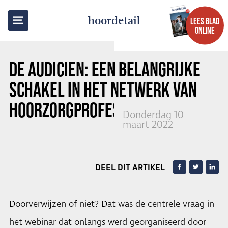
TERUG NAAR OVERZICHT
hoordetail
LEES BLAD
ONLINE
DE AUDICIEN: EEN BELANGRIJKE
SCHAKEL IN HET NETWERK VAN
HOORZORGPROFESSIONALS
Donderdag 10
maart 2022
DEEL DIT ARTIKEL
Doorverwijzen of niet? Dat was de centrele vraag in
het webinar dat onlangs werd georganiseerd door