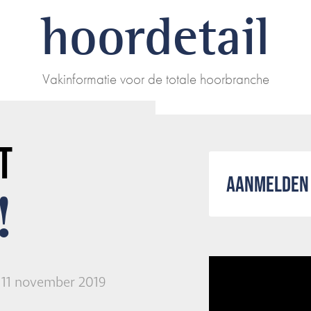
hoordetail
Vakinformatie voor de totale hoorbranche
T
AANMELDEN 
!
11 november 2019