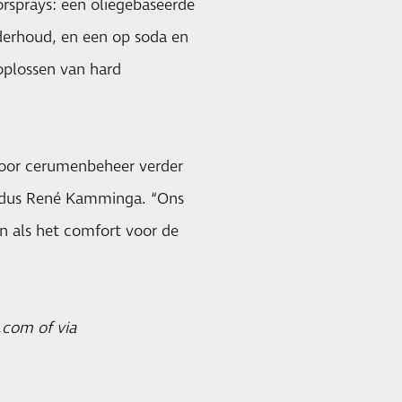
orsprays: een oliegebaseerde
derhoud, en een op soda en
 oplossen van hard
voor cerumenbeheer verder
 aldus René Kamminga. “Ons
n als het comfort voor de
.com of via