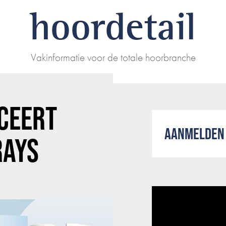
hoordetail
Vakinformatie voor de totale hoorbranche
CEERT
AANMELDEN 
RAYS