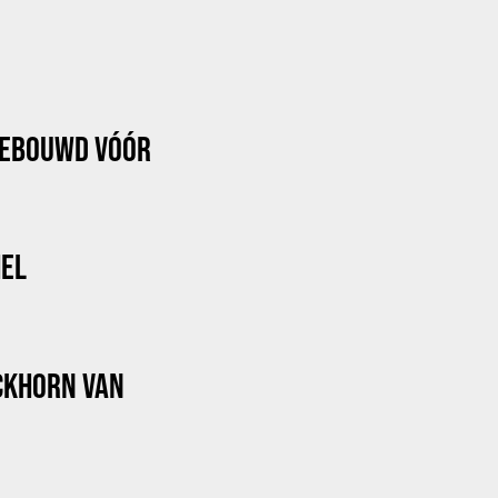
GEBOUWD VÓÓR
HEL
OCKHORN VAN