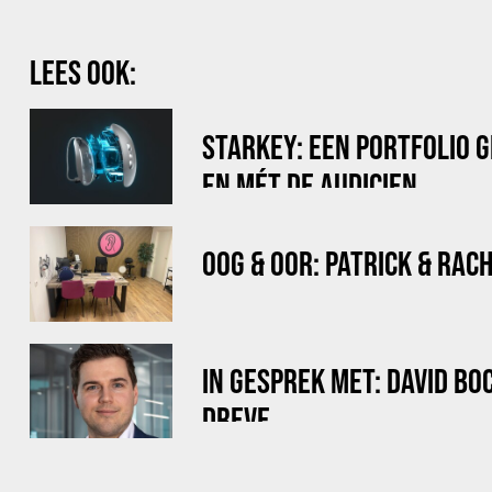
LEES OOK:
STARKEY: EEN PORTFOLIO 
EN MÉT DE AUDICIEN
OOG & OOR: PATRICK & RAC
IN GESPREK MET: DAVID B
DREVE