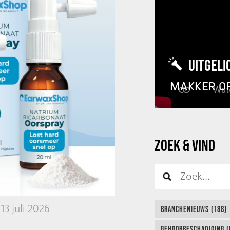
UITGELI
MAKKER O
ZOEK & VIND
3 juli 2026
BRANCHENIEUWS (188)
GEHOORBESCHADIGING (