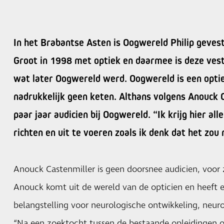
In het Brabantse Asten is Oogwereld Philip gevest
Groot in 1998 met optiek en daarmee is deze ves
wat later Oogwereld werd. Oogwereld is een opti
nadrukkelijk geen keten. Althans volgens Anouck C
paar jaar audicien bij Oogwereld. “Ik krijg hier al
richten en uit te voeren zoals ik denk dat het zou
Anouck Castenmiller is geen doorsnee audicien, voor 
Anouck komt uit de wereld van de opticien en heeft
belangstelling voor neurologische ontwikkeling, neu
“Na een zoektocht tussen de bestaande opleidingen op