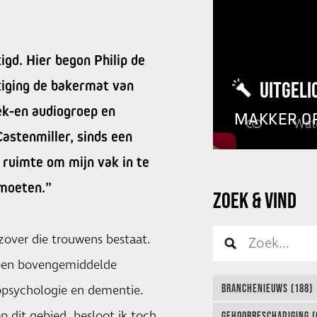
igd. Hier begon Philip de
tiging de bakermat van
UITGELI
ek-en audiogroep en
MAKKER O
astenmiller, sinds een
le ruimte om mijn vak in te
 moeten.”
ZOEK & VIND
zover die trouwens bestaat.
 een bovengemiddelde
BRANCHENIEUWS (188)
ropsychologie en dementie.
 dit gebied, besloot ik toch
GEHOORBESCHADIGING (