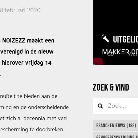
8 februari 2020
UITGELI
s NOIZEZZ maakt een
MAKKER O
 verenigd in de nieuw
 hierover vrijdag 14
.
ZOEK & VIND
nuïteit te bieden aan de
ming en de onderscheidende
et zich al decennia met veel
BRANCHENIEUWS (188)
bescherming te doorbreken.
GEHOORBESCHADIGING (