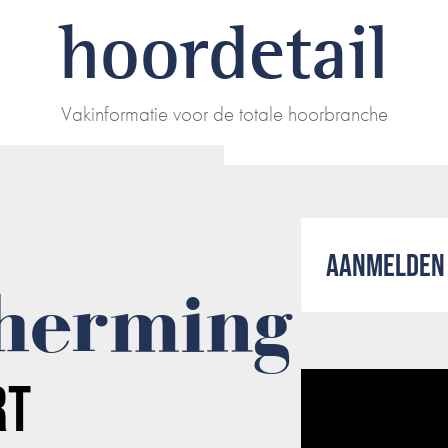
hoordetail
Vakinformatie voor de totale hoorbranche
AANMELDEN 
herming
RT