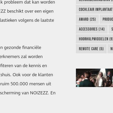
ijk probleem dat kan worden
COCHLEAIR IMPLANTAAT
Z beschikt over een eigen
AWARD (25)
PRODUC
astieken volgens de laatste
ACCESSOIRES (14)
HOORHULPMIDDELEN (9
n gezonde financiële
REMOTE CARE (5)
N
werknemers zal worden
iteren van de kennis en
Eshuis. Ook voor de klanten
n ruim 500.000 mensen uit
bescherming van NOIZEZZ. En