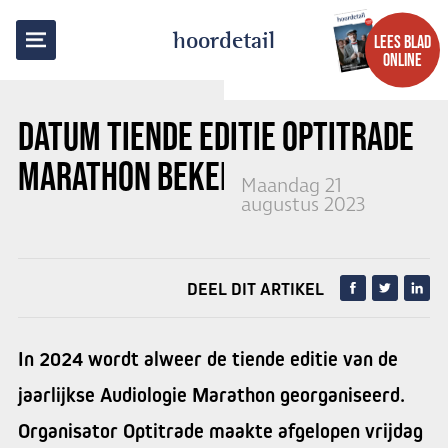
TERUG NAAR OVERZICHT
hoordetail
LEES BLAD
ONLINE
DATUM
TIENDE EDITIE
OPTITRADE
MARATHON BEKEND
Maandag 21
augustus 2023
DEEL DIT ARTIKEL
In 2024 wordt alweer de tiende editie van de
jaarlijkse Audiologie Marathon georganiseerd.
Organisator Optitrade maakte afgelopen vrijdag