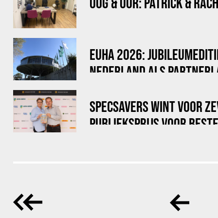
OOG & OOR: PATRICK & RAC
EUHA 2026: JUBILEUMEDITI
NEDERLAND ALS PARTNERL
SPECSAVERS WINT VOOR Z
PUBLIEKSPRIJS VOOR BEST