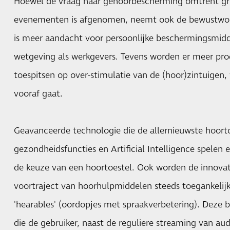
Hoewel de vraag naar gehoorbescherming omtrent gr
evenementen is afgenomen, neemt ook de bewustword
is meer aandacht voor persoonlijke beschermingsmid
wetgeving als werkgevers. Tevens worden er meer pr
toespitsen op over-stimulatie van de (hoor)zintuigen
vooraf gaat.
Geavanceerde technologie die de allernieuwste hoorto
gezondheidsfuncties en Artificial Intelligence spelen e
de keuze van een hoortoestel. Ook worden de innovat
voortraject van hoorhulpmiddelen steeds toegankelij
'hearables' (oordopjes met spraakverbetering). Deze 
die de gebruiker, naast de reguliere streaming van a