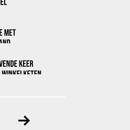
HEL
E MET
AND
EVENDE KEER
E WINKELKETEN