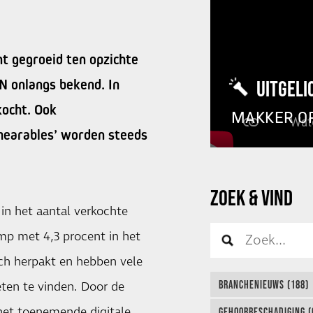
t gegroeid ten opzichte
N onlangs bekend. In
UITGELI
kocht. Ook
MAKKER O
‘hearables’ worden steeds
ZOEK & VIND
n in het aantal verkochte
mp met 4,3 procent in het
ich herpakt en hebben vele
BRANCHENIEUWS (188)
ten te vinden. Door de
het toenemende digitale
GEHOORBESCHADIGING (