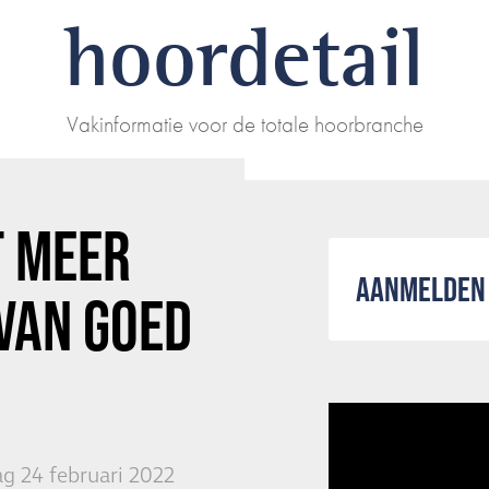
hoordetail
Vakinformatie voor de totale hoorbranche
T MEER
AANMELDEN 
VAN GOED
g 24 februari 2022