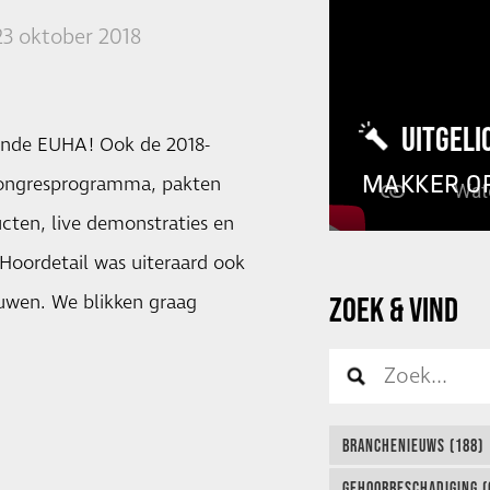
23 oktober 2018
UITGELI
rende EUHA! Ook de 2018-
MAKKER O
 congresprogramma, pakten
cten, live demonstraties en
 Hoordetail was uiteraard ook
ouwen. We blikken graag
ZOEK & VIND
BRANCHENIEUWS (188)
GEHOORBESCHADIGING (