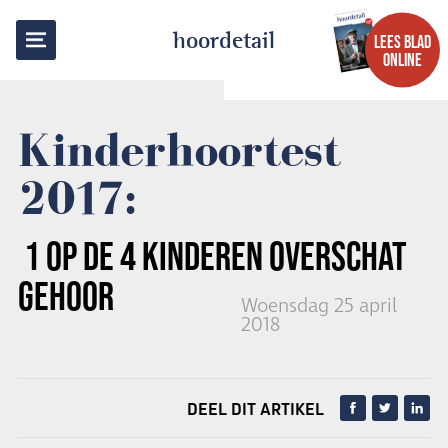
TERUG NAAR OVERZICHT
hoordetail
LEES BLAD
ONLINE
Kinderhoortest
2017:
1 OP DE 4 KINDEREN
OVERSCHAT
GEHOOR
Woensdag 25 april
2018
DEEL DIT ARTIKEL