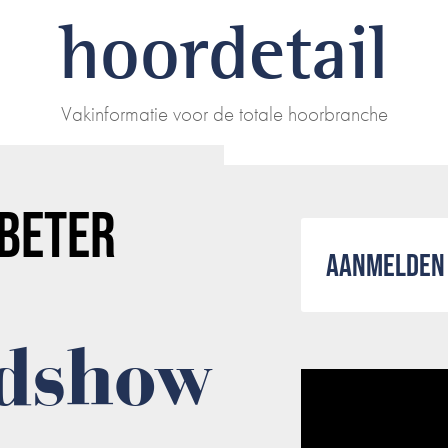
hoordetail
Vakinformatie voor de totale hoorbranche
BETER
AANMELDEN 
adshow