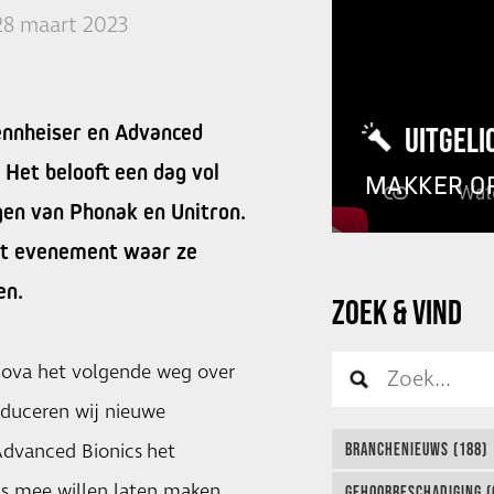
28 maart 2023
ennheiser en Advanced
UITGELI
 Het belooft een dag vol
MAKKER O
gen van Phonak en Unitron.
het evenement waar ze
en.
ZOEK & VIND
onova het volgende weg over
duceren wij nieuwe
Advanced Bionics het
BRANCHENIEUWS (188)
is mee willen laten maken.
GEHOORBESCHADIGING (