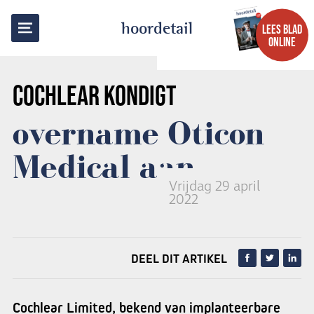
TERUG NAAR OVERZICHT
hoordetail
LEES BLAD
ONLINE
COCHLEAR
KONDIGT
overname Oticon
Medical aan
Vrijdag 29 april
2022
DEEL DIT ARTIKEL
Cochlear Limited, bekend van implanteerbare