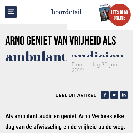
TERUG NAAR OVERZICHT
hoordetail
LEES BLAD
ONLINE
ARNO
GENIET VAN VRIJHEID ALS
ambulant audicien
Donderdag 30 juni
2022
DEEL DIT ARTIKEL
Als ambulant audicien geniet Arno Verbeek elke
dag van de afwisseling en de vrijheid op de weg.