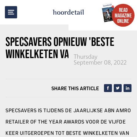
BACK TO OVERVIEW
READ
hoordetail
MAGAZINE
ONLINE
SPECSAVERS
OPNIEUW 'BESTE
WINKELKETEN VAN NEDERLAND'
Thursday
September 08, 2022
SHARE THIS ARTICLE
SPECSAVERS IS TIJDENS DE JAARLIJKSE ABN AMRO
RETAILER OF THE YEAR AWARDS VOOR DE VIJFDE
KEER UITGEROEPEN TOT BESTE WINKELKETEN VAN