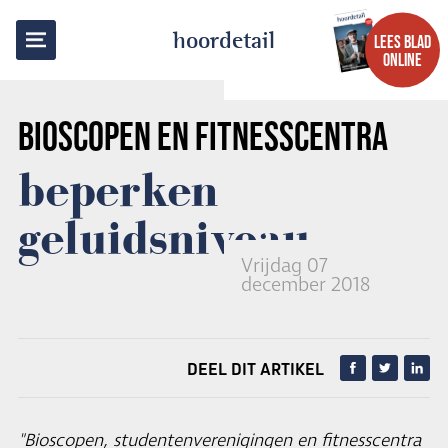
TERUG NAAR OVERZICHT
hoordetail
LEES BLAD
ONLINE
BIOSCOPEN EN FITNESSCENTRA
beperken
geluidsniveau
Vrijdag 07
december 2018
DEEL DIT ARTIKEL
"Bioscopen, studentenverenigingen en fitnesscentra