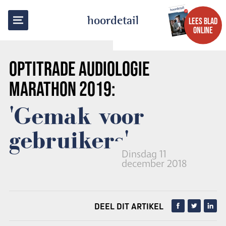
TERUG NAAR OVERZICHT
hoordetail
LEES BLAD
ONLINE
OPTITRADE
AUDIOLOGIE
MARATHON 2019:
'Gemak voor
gebruikers'
Dinsdag 11
december 2018
DEEL DIT ARTIKEL