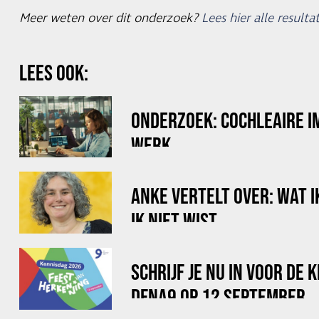
Meer weten over dit onderzoek?
Lees hier alle resulta
LEES OOK:
ONDERZOEK: COCHLEAIRE I
WERK
ANKE VERTELT OVER: WAT I
IK NIET WIST.
SCHRIJF JE NU IN VOOR DE 
DFNA9 OP 12 SEPTEMBER