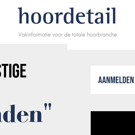
hoordetail
Vakinformatie voor de totale hoorbranche
STIGE
AANMELDEN 
nden"