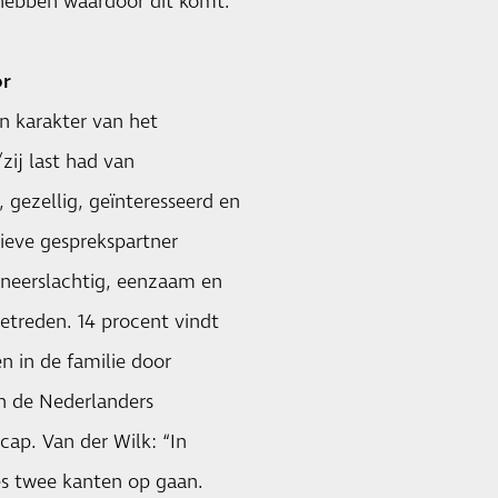
 hebben waardoor dit komt.”
or
n karakter van het
zij last had van
 gezellig, geïnteresseerd en
tieve gesprekspartner
 neerslachtig, eenzaam en
etreden. 14 procent vindt
n in de familie door
an de Nederlanders
cap. Van der Wilk: “In
s twee kanten op gaan.