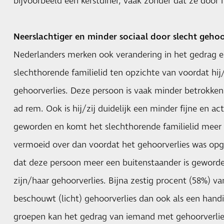
bijvoorbeeld een kerstdiner, vaak zonder dat ze door
Neerslachtiger en minder sociaal door slecht geho
Nederlanders merken ook verandering in het gedrag e
slechthorende familielid ten opzichte van voordat hij/
gehoorverlies. Deze persoon is vaak minder betrokken,
ad rem. Ook is hij/zij duidelijk een minder fijne en ac
geworden en komt het slechthorende familielid meer
vermoeid over dan voordat het gehoorverlies was opg
dat deze persoon meer een buitenstaander is geworde
zijn/haar gehoorverlies. Bijna zestig procent (58%) v
beschouwt (licht) gehoorverlies dan ook als een handi
groepen kan het gedrag van iemand met gehoorverlie