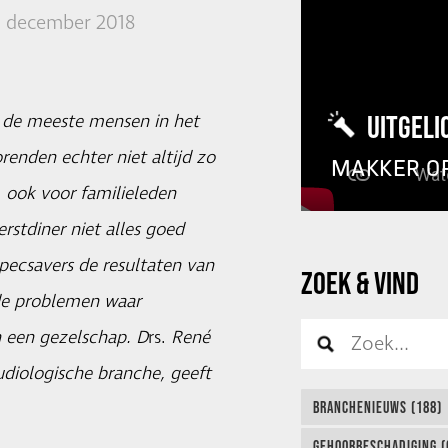
1 december 2018
UITGELI
r de meeste mensen in het
renden echter niet altijd zo
MAKKER O
, ook voor familieleden
rstdiner niet alles goed
pecsavers de resultaten van
ZOEK & VIND
 de problemen waar
 een gezelschap. D
rs.
René
udiologische branche, geeft
BRANCHENIEUWS (188)
GEHOORBESCHADIGING (