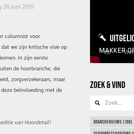
 26 juni 2019
UITGELI
er columnist voor
dat we zijn kritische visie op
MAKKER O
omen. In zijn eerste
buiten de hoorbranche, die
eid, zorgverzekeraars, maar
ZOEK & VIND
l deze beïnvloeding met de
 editie van Hoordetail!
BRANCHENIEUWS (188)
GEHOORBESCHADIGING (