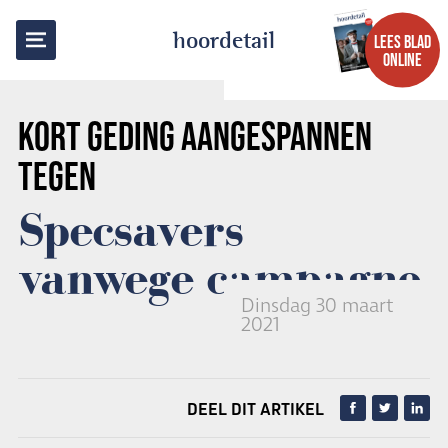
TERUG NAAR OVERZICHT
hoordetail
LEES BLAD
ONLINE
KORT GEDING AANGESPANNEN
TEGEN
Specsavers
vanwege campagne
Dinsdag 30 maart
2021
DEEL DIT ARTIKEL